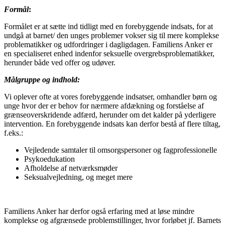
Formål
:
Formålet er at sætte ind tidligt med en forebyggende indsats, for at
undgå at barnet/ den unges problemer vokser sig til mere komplekse
problematikker og udfordringer i dagligdagen. Familiens Anker er
en specialiseret enhed indenfor seksuelle overgrebsproblematikker,
herunder både ved offer og udøver.
Målgruppe og indhold:
Vi oplever ofte at vores forebyggende indsatser, omhandler børn og
unge hvor der er behov for nærmere afdækning og forståelse af
grænseoverskridende adfærd, herunder om det kalder på yderligere
intervention. En forebyggende indsats kan derfor bestå af flere tiltag,
f.eks.:
Vejledende samtaler til omsorgspersoner og fagprofessionelle
Psykoedukation
Afholdelse af netværksmøder
Seksualvejledning, og meget mere
Familiens Anker har derfor også erfaring med at løse mindre
komplekse og afgrænsede problemstillinger, hvor forløbet jf. Barnets