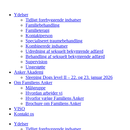
Videre
til
Ydelser
indhold
Tidligt forebyggende indsatser
Familiebehandling
Familieterapi
Kontaktperson
Specialiseret traumebehandling
Kombinerede indsatser
Udredning af seksuelt bekymrende adfærd
Behandling af seksuelt bekymrende adfærd
Supervision
Ungestøtte
Anker Akademi
Sleeping Dogs level II – 22. og 23. januar 2026
Om Familiens Anker
Målgruppe
Hvordan arbejder vi
Hvorfor vælge Familiens Anker
Brochure om Familiens Anker
VISO
Kontakt os
Ydelser
Tidligt forebyggende indsatser