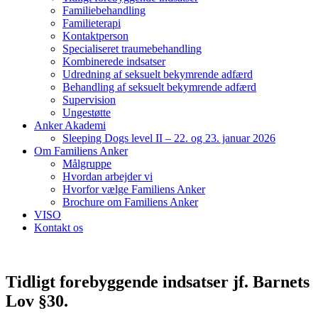
Familiebehandling
Familieterapi
Kontaktperson
Specialiseret traumebehandling
Kombinerede indsatser
Udredning af seksuelt bekymrende adfærd
Behandling af seksuelt bekymrende adfærd
Supervision
Ungestøtte
Anker Akademi
Sleeping Dogs level II – 22. og 23. januar 2026
Om Familiens Anker
Målgruppe
Hvordan arbejder vi
Hvorfor vælge Familiens Anker
Brochure om Familiens Anker
VISO
Kontakt os
Tidligt forebyggende indsatser jf. Barnets
Lov §30.