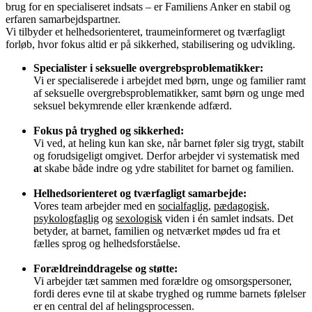
brug for en specialiseret indsats – er Familiens Anker en stabil og
erfaren samarbejdspartner.
Vi tilbyder et helhedsorienteret, traumeinformeret og tværfagligt
forløb, hvor fokus altid er på sikkerhed, stabilisering og udvikling.
Specialister i seksuelle overgrebsproblematikker:
Vi er specialiserede i arbejdet med børn, unge og familier ramt
af seksuelle overgrebsproblematikker, samt børn og unge med
seksuel bekymrende eller krænkende adfærd.
Fokus på tryghed og sikkerhed:
Vi ved, at heling kun kan ske, når barnet føler sig trygt, stabilt
og forudsigeligt omgivet. Derfor arbejder vi systematisk med
a
t skabe både indre og ydre stabilitet for barnet og familien.
Helhedsorienteret og tværfagligt samarbejde:
Vores team arbejder med en
socialfaglig
,
pædagogisk
,
psykologfaglig
og
sexologisk
viden i én samlet indsats. Det
betyder, at barnet, familien og netværket mødes ud fra et
fælles sprog og helhedsforståelse.
Forældreinddragelse og støtte:
Vi arbejder tæt sammen med forældre og omsorgspersoner,
fordi deres evne til at skabe tryghed og rumme barnets følelser
er en central del af helingsprocessen.