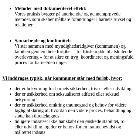
Metoder med dokumenteret effekt:
Vores praksis bygger på anerkendte og gennemprøvede
metoder, som skaber målbare forandringer i barnets trivsel og
relationer.
Samarbejde og kontinuitet:
Vi står sammen med myndighedsrådgiver (kommunen) og
familien gennem hele forløbet – fra første møde til afsluttende
overlevering – for at sikre en tryg, koordineret og meningsfuld
proces for barnet/den unge.
Vi inddrages typisk, når kommuner står med forløb, hvor:
der er bekymring for barnets sikkerhed, trivsel eller udvikling
der er usikkerhed om seksualiseret adfærd eller seksuel
bekymring
der er usikkerhed omkring traumegrad og behov for videre
faglig afklaring af, hvordan den videre proces, behandling og
støtte kan tilrettelægges
tidligere indsatser ikke har skabt den ønskede stabilitet, ro
eller udvikling, og der er behov for en traumebevidst og
målrettet indsats