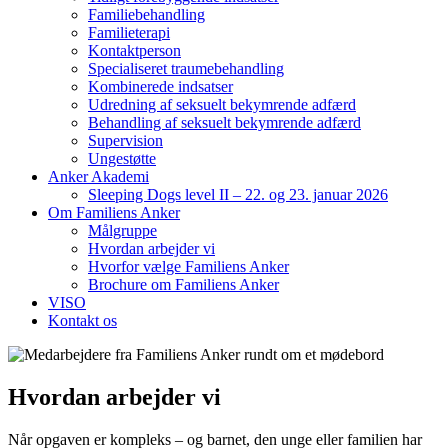
Familiebehandling
Familieterapi
Kontaktperson
Specialiseret traumebehandling
Kombinerede indsatser
Udredning af seksuelt bekymrende adfærd
Behandling af seksuelt bekymrende adfærd
Supervision
Ungestøtte
Anker Akademi
Sleeping Dogs level II – 22. og 23. januar 2026
Om Familiens Anker
Målgruppe
Hvordan arbejder vi
Hvorfor vælge Familiens Anker
Brochure om Familiens Anker
VISO
Kontakt os
Hvordan arbejder vi
Når opgaven er kompleks – og barnet, den unge eller familien har