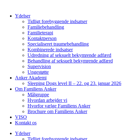
Videre
til
Ydelser
indhold
Tidligt forebyggende indsatser
Familiebehandling
Familieterapi
Kontaktperson
Specialiseret traumebehandling
Kombinerede indsatser
Udredning af seksuelt bekymrende adfærd
Behandling af seksuelt bekymrende adfærd
Supervision
Ungestøtte
Anker Akademi
Sleeping Dogs level II – 22. og 23. januar 2026
Om Familiens Anker
Målgruppe
Hvordan arbejder vi
Hvorfor vælge Familiens Anker
Brochure om Familiens Anker
VISO
Kontakt os
Ydelser
Tidligt forebyggende indsatser