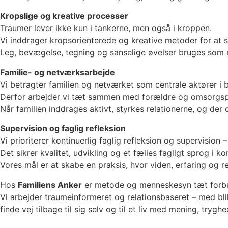
Kropslige og kreative processer
Traumer lever ikke kun i tankerne, men også i kroppen.
Vi inddrager kropsorienterede og kreative metoder for at s
Leg, bevægelse, tegning og sanselige øvelser bruges som 
Familie- og netværksarbejde
Vi betragter familien og netværket som centrale aktører i 
Derfor arbejder vi tæt sammen med forældre og omsorgsper
Når familien inddrages aktivt, styrkes relationerne, og de
Supervision og faglig refleksion
Vi prioriterer kontinuerlig faglig refleksion og supervisio
Det sikrer kvalitet, udvikling og et fælles fagligt sprog i k
Vores mål er at skabe en praksis, hvor viden, erfaring og
Hos
Familiens Anker
er metode og menneskesyn tæt forb
Vi arbejder traumeinformeret og relationsbaseret – med bli
finde vej tilbage til sig selv og til et liv med mening, trygh