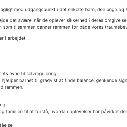
agligt med udgangspunkt i det enkelte barn, den unge og fa
bejde det svære, når de oplever sikkerhed i deres omgivelse
, som tilsammen danner rammen for både vores traumebevi
ts evne til selvregulering.
hjælper barnet til gradvist at finde balance, genkende sig
tid rammen.
ng.
g familien til at forstå, hvordan oplevelser har påvirket de
tåelse.