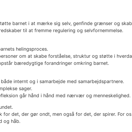
tøtte barnet i at mærke sig selv, genfinde grænser og skabe
redskaber til at fremme regulering og selvfornemmelse.
barnets helingsproces.
soner om at skabe forståelse, struktur og støtte i hverd
r opstår bæredygtige forandringer omkring barnet.
n – både internt og i samarbejde med samarbejdspartnere.
omplekse sager.
 refleksion går hånd i hånd med nærvær og menneskelighed.
undet.
k for det, der gør ondt, men også for det, der spirer. For 
ed og håb.