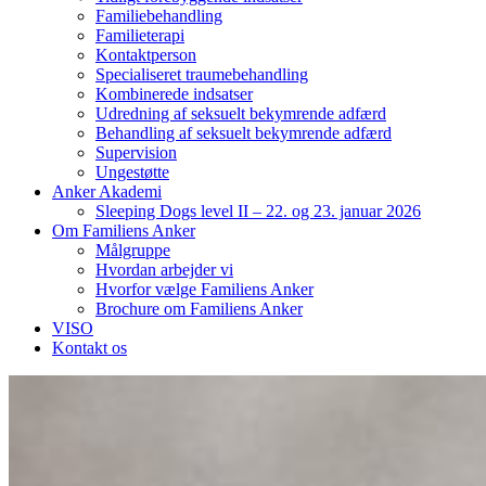
Familiebehandling
Familieterapi
Kontaktperson
Specialiseret traumebehandling
Kombinerede indsatser
Udredning af seksuelt bekymrende adfærd
Behandling af seksuelt bekymrende adfærd
Supervision
Ungestøtte
Anker Akademi
Sleeping Dogs level II – 22. og 23. januar 2026
Om Familiens Anker
Målgruppe
Hvordan arbejder vi
Hvorfor vælge Familiens Anker
Brochure om Familiens Anker
VISO
Kontakt os