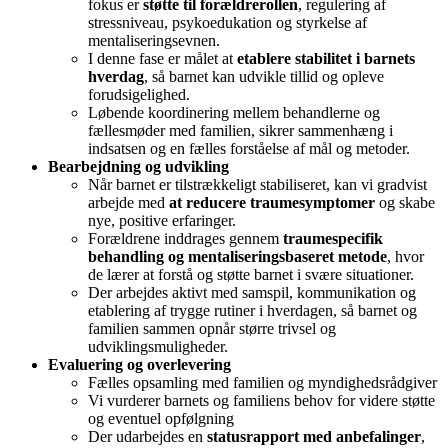
fokus er
støtte til forældrerollen
, regulering af
stressniveau, psykoedukation og styrkelse af
mentaliseringsevnen.
I denne fase er målet at
etablere stabilitet i barnets
hverdag
, så barnet kan udvikle tillid og opleve
forudsigelighed.
Løbende koordinering mellem behandlerne og
fællesmøder med familien, sikrer sammenhæng i
indsatsen og en fælles forståelse af mål og metoder.
Bearbejdning og udvikling
Når barnet er tilstrækkeligt stabiliseret, kan vi gradvist
arbejde med
at reducere traumesymptomer
og skabe
nye, positive erfaringer.
Forældrene inddrages gennem
traumespecifik
behandling og mentaliseringsbaseret metode
, hvor
de lærer at forstå og støtte barnet i svære situationer.
Der arbejdes aktivt med samspil, kommunikation og
etablering af trygge rutiner i hverdagen, så barnet og
familien sammen opnår større trivsel og
udviklingsmuligheder.
Evaluering og overlevering
Fælles opsamling med familien og myndighedsrådgiver
Vi vurderer barnets og familiens behov for videre støtte
og eventuel opfølgning
Der udarbejdes en
statusrapport med anbefalinger
,