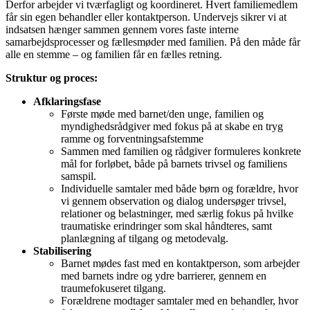
Derfor arbejder vi tværfagligt og koordineret. Hvert familiemedlem
får sin egen behandler eller kontaktperson. Undervejs sikrer vi at
indsatsen hænger sammen gennem vores faste interne
samarbejdsprocesser og fællesmøder med familien. På den måde får
alle en stemme – og familien får en fælles retning.
Struktur og proces:
Afklaringsfase
Første møde med barnet/den unge, familien og
myndighedsrådgiver med fokus på at skabe en tryg
ramme og forventningsafstemme
Sammen med familien og rådgiver formuleres konkrete
mål for forløbet, både på barnets trivsel og familiens
samspil.
Individuelle samtaler med både børn og forældre, hvor
vi gennem observation og dialog undersøger trivsel,
relationer og belastninger, med særlig fokus på hvilke
traumatiske erindringer som skal håndteres, samt
planlægning af tilgang og metodevalg.
Stabilisering
Barnet mødes fast med en kontaktperson, som arbejder
med barnets indre og ydre barrierer, gennem en
traumefokuseret tilgang.
Forældrene modtager samtaler med en behandler, hvor