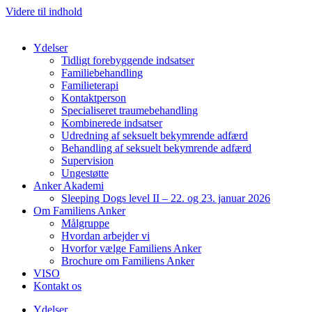
Videre til indhold
Ydelser
Tidligt forebyggende indsatser
Familiebehandling
Familieterapi
Kontaktperson
Specialiseret traumebehandling
Kombinerede indsatser
Udredning af seksuelt bekymrende adfærd
Behandling af seksuelt bekymrende adfærd
Supervision
Ungestøtte
Anker Akademi
Sleeping Dogs level II – 22. og 23. januar 2026
Om Familiens Anker
Målgruppe
Hvordan arbejder vi
Hvorfor vælge Familiens Anker
Brochure om Familiens Anker
VISO
Kontakt os
Ydelser