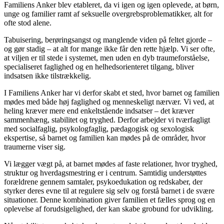
Familiens Anker blev etableret, da vi igen og igen oplevede, at børn,
unge og familier ramt af seksuelle overgrebsproblematikker, alt for
ofte stod alene.
Tabuisering, berøringsangst og manglende viden på feltet gjorde –
og gør stadig – at alt for mange ikke får den rette hjælp. Vi ser ofte,
at viljen er til stede i systemet, men uden en dyb traumeforståelse,
specialiseret faglighed og en helhedsorienteret tilgang, bliver
indsatsen ikke tilstrækkelig.
I Familiens Anker har vi derfor skabt et sted, hvor barnet og familien
mødes med både høj faglighed og menneskeligt nærvær. Vi ved, at
heling kræver mere end enkeltstående indsatser – det kræver
sammenhæng, stabilitet og tryghed. Derfor arbejder vi tværfagligt
med socialfaglig, psykologfaglig, pædagogisk og sexologisk
ekspertise, så barnet og familien kan mødes på de områder, hvor
traumerne viser sig.
Vi lægger vægt på, at barnet mødes af faste relationer, hvor tryghed,
struktur og hverdagsmestring er i centrum. Samtidig understøttes
forældrene gennem samtaler, psykoedukation og redskaber, der
styrker deres evne til at regulere sig selv og forstå barnet i de svære
situationer. Denne kombination giver familien et fælles sprog og en
oplevelse af forudsigelighed, der kan skabe grobund for udvikling.