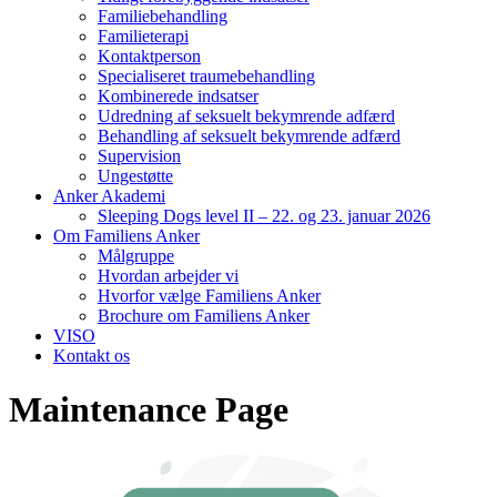
Familiebehandling
Familieterapi
Kontaktperson
Specialiseret traumebehandling
Kombinerede indsatser
Udredning af seksuelt bekymrende adfærd
Behandling af seksuelt bekymrende adfærd
Supervision
Ungestøtte
Anker Akademi
Sleeping Dogs level II – 22. og 23. januar 2026
Om Familiens Anker
Målgruppe
Hvordan arbejder vi
Hvorfor vælge Familiens Anker
Brochure om Familiens Anker
VISO
Kontakt os
Maintenance Page