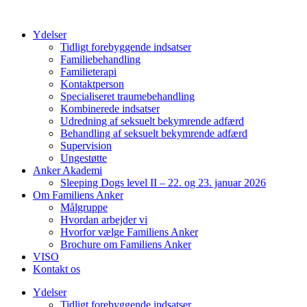
Videre
til
Ydelser
indhold
Tidligt forebyggende indsatser
Familiebehandling
Familieterapi
Kontaktperson
Specialiseret traumebehandling
Kombinerede indsatser
Udredning af seksuelt bekymrende adfærd
Behandling af seksuelt bekymrende adfærd
Supervision
Ungestøtte
Anker Akademi
Sleeping Dogs level II – 22. og 23. januar 2026
Om Familiens Anker
Målgruppe
Hvordan arbejder vi
Hvorfor vælge Familiens Anker
Brochure om Familiens Anker
VISO
Kontakt os
Ydelser
Tidligt forebyggende indsatser