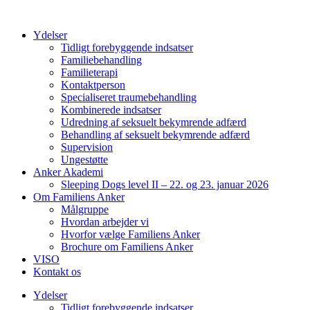
Videre
til
Ydelser
indhold
Tidligt forebyggende indsatser
Familiebehandling
Familieterapi
Kontaktperson
Specialiseret traumebehandling
Kombinerede indsatser
Udredning af seksuelt bekymrende adfærd
Behandling af seksuelt bekymrende adfærd
Supervision
Ungestøtte
Anker Akademi
Sleeping Dogs level II – 22. og 23. januar 2026
Om Familiens Anker
Målgruppe
Hvordan arbejder vi
Hvorfor vælge Familiens Anker
Brochure om Familiens Anker
VISO
Kontakt os
Ydelser
Tidligt forebyggende indsatser