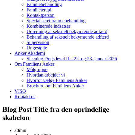
Familiebehandling
Familieterapi
Kontaktperson
Specialiseret traumebehandling
Kombinerede indsatser
Udredning af seksuelt bekymrende adfærd
Behandling af seksuelt bekymrende adfærd
Supervision
Ungestøtte
Anker Akademi
Sleeping Dogs level II – 22. og 23. januar 2026
Om Familiens Anker
Målgruppe
Hvordan arbejder vi
Hvorfor vælge Familiens Anker
Brochure om Familiens Anker
VISO
Kontakt os
Blog Post Title fra den oprindelige
skabelon
admin