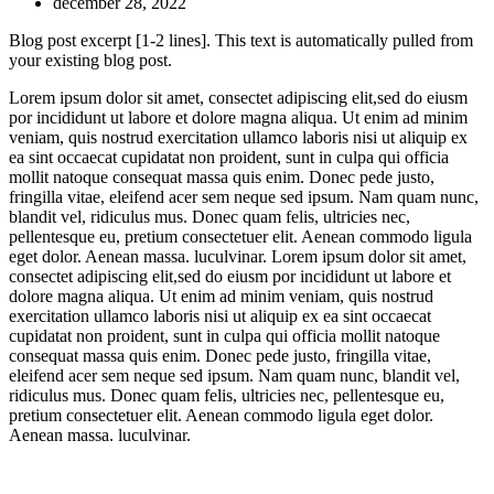
december 28, 2022
Blog post excerpt [1-2 lines]. This text is automatically pulled from
your existing blog post.
Lorem ipsum dolor sit amet, consectet adipiscing elit,sed do eiusm
por incididunt ut labore et dolore magna aliqua. Ut enim ad minim
veniam, quis nostrud exercitation ullamco laboris nisi ut aliquip ex
ea sint occaecat cupidatat non proident, sunt in culpa qui officia
mollit natoque consequat massa quis enim. Donec pede justo,
fringilla vitae, eleifend acer sem neque sed ipsum. Nam quam nunc,
blandit vel, ridiculus mus. Donec quam felis, ultricies nec,
pellentesque eu, pretium consectetuer elit. Aenean commodo ligula
eget dolor. Aenean massa. luculvinar. Lorem ipsum dolor sit amet,
consectet adipiscing elit,sed do eiusm por incididunt ut labore et
dolore magna aliqua. Ut enim ad minim veniam, quis nostrud
exercitation ullamco laboris nisi ut aliquip ex ea sint occaecat
cupidatat non proident, sunt in culpa qui officia mollit natoque
consequat massa quis enim. Donec pede justo, fringilla vitae,
eleifend acer sem neque sed ipsum. Nam quam nunc, blandit vel,
ridiculus mus. Donec quam felis, ultricies nec, pellentesque eu,
pretium consectetuer elit. Aenean commodo ligula eget dolor.
Aenean massa. luculvinar.